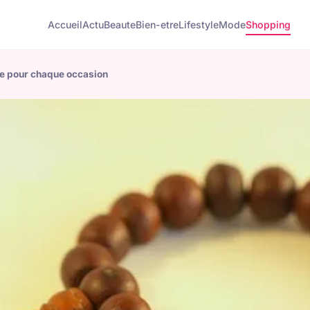
Accueil
Actu
Beaute
Bien-etre
Lifestyle
Mode
Shopping
que pour chaque occasion