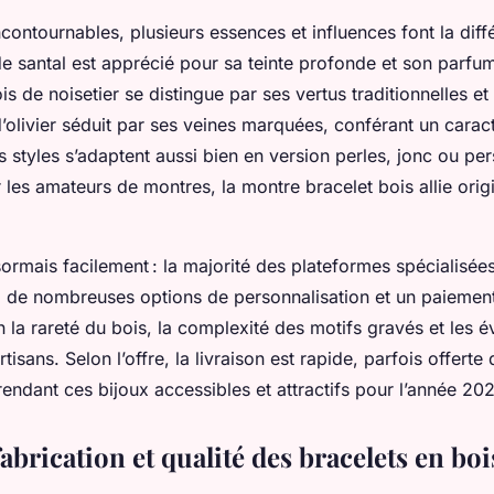
ncontournables, plusieurs essences et influences font la diff
de santal est apprécié pour sa teinte profonde et son parfum 
is de noisetier se distingue par ses vertus traditionnelles et
d’olivier séduit par ses veines marquées, conférant un carac
 styles s’adaptent aussi bien en version perles, jonc ou pe
 les amateurs de montres, la montre bracelet bois allie origi
ésormais facilement : la majorité des plateformes spécialisée
s, de nombreuses options de personnalisation et un paiement
on la rareté du bois, la complexité des motifs gravés et les é
tisans. Selon l’offre, la livraison est rapide, parfois offerte
rendant ces bijoux accessibles et attractifs pour l’année 20
abrication et qualité des bracelets en boi