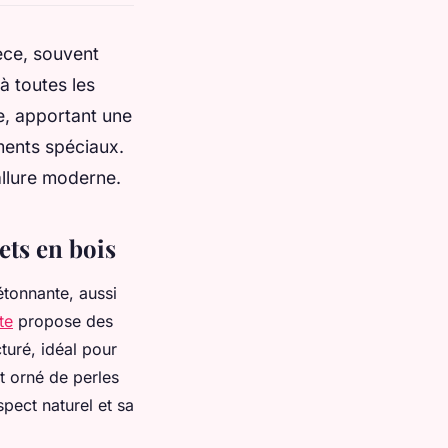
ièce, souvent
à toutes les
ée, apportant une
ments spéciaux.
 allure moderne.
ets en bois
 étonnante, aussi
te
propose des
turé, idéal pour
t orné de perles
spect naturel et sa