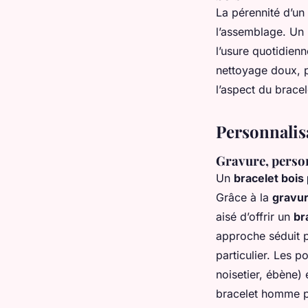
La pérennité d’un
l’assemblage. Un 
l’usure quotidienne
nettoyage doux, p
l’aspect du bracel
Personnalisa
Gravure, perso
Un
bracelet bois
Grâce à la
gravu
aisé d’offrir un
br
approche séduit p
particulier. Les p
noisetier, ébène)
bracelet homme p