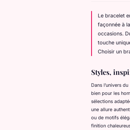
Le bracelet e
façonnée à la
occasions. Du
touche unique
Choisir un bra
Styles, insp
Dans l’univers du 
bien pour les ho
sélections adapté
une allure authen
ou de motifs éléga
finition chaleureu