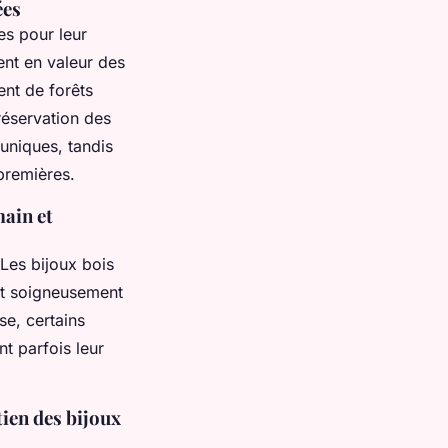
ées
es pour leur
ent en valeur des
ent de forêts
réservation des
 uniques, tandis
 premières.
main et
 Les bijoux bois
est soigneusement
se, certains
nt parfois leur
tien des bijoux