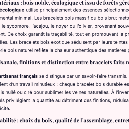
ériaux : bois noble, écologique et issu de forêts gér
 écologique
utilise principalement des essences sélectionné
ental minimal. Les bracelets bois massif ou bois brut mett
e sycomore, l’acajou, le noyer ou l’olivier, provenant souv
t. Ce choix garantit la traçabilité, tout en promouvant la p
les. Les bracelets bois exotique séduisent par leurs teintes
rle bois naturel reflète la chaleur authentique des matières
sanale, finitions et distinction entre bracelets faits 
artisanat français
se distingue par un savoir-faire transmis.
cient d’un travail minutieux : chaque bracelet bois durable 
is huilé ou ciré pour sublimer les veines naturelles. À l’inver
els privilégient la quantité au détriment des finitions, réduisa
icité.
bilité : choix du bois, qualité de l’assemblage, entre