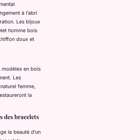
amental
angement à l’abri
ration. Les bijoux
celet homme bois
chiffon doux et
s modèles en bois
ment. Les
 naturel femme,
estaureront la
rs des bracelets
ge la beauté d’un