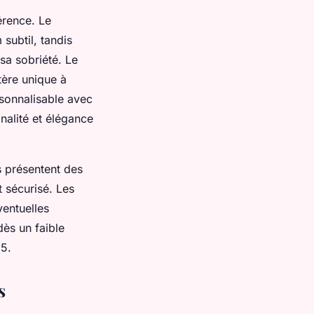
érence. Le
subtil, tandis
 sa sobriété. Le
tère unique à
rsonnalisable avec
nalité et élégance
s présentent des
 sécurisé. Les
ventuelles
 dès un faible
25.
s