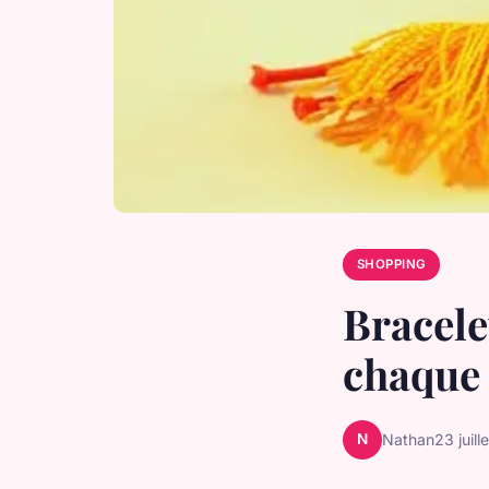
SHOPPING
Bracele
chaque
N
Nathan
23 juil