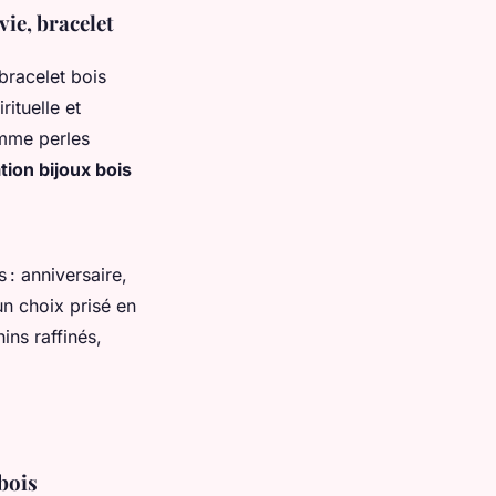
vie, bracelet
bracelet bois
ituelle et
omme perles
ation bijoux bois
: anniversaire,
un choix prisé en
ins raffinés,
 bois