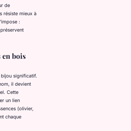
ur de
s résiste mieux à
s’impose :
 préservent
 en bois
ijou significatif.
om, il devient
l. Cette
r un lien
sences (olivier,
ent chaque