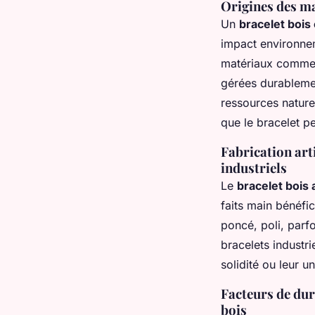
Origines des mat
Un
bracelet bois
impact environnem
matériaux comme l
gérées durablemen
ressources naturel
que le bracelet pe
Fabrication arti
industriels
Le
bracelet bois 
faits main bénéfi
poncé, poli, parfo
bracelets industri
solidité ou leur un
Facteurs de dura
bois